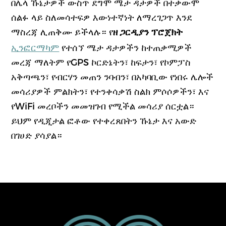
በሌላ ኹኔታዎች ውስጥ ደግሞ ሜታ ዳታዎች በተቃውሞ
ሰልፉ ላይ ስለመሳተፍዎ እውነተኛነት ለማረገጋጥ እንደ
ማስረጃ ሊጠቅሙ ይችላሉ። የ
ዘ ጋርዲያን ፕሮጀክት
ኢንፎርማካም
የተሰኘ ሜታ ዳታዎችን ከተጠቃሚዎች
መረጃ ማለትም የGPS ኮርድኔትን፣ ከፍታን፣ የኮምፓስ
አቅጣጫን፣ የብርሃን መጠን ንባብን፣ በአካባቢው የነበሩ ሌሎች
መሳሪያዎች ምልክትን፣ የተንቀሳቃሽ ስልክ ምሶሶዎችን፣ እና
የWiFi መረቦችን መመዝገብ የሚችል መሳሪያ ሰርቷል።
ይህም የዲጂታል ፎቶው የተቀረጸበትን ኹኔታ እና አውድ
በገሀድ ያሳያል።