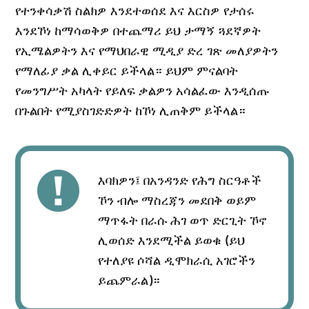
የተንቀሳቃሽ ስልክዎ እንደተወሰደ እና እርስዎ የታሰሩ
እንደኾነ ከማሳወቅዎ በተጨማሪ ይህ ታማኝ ጓደኛዎት
የኢሜልዎትን እና የማህበራዊ ሚዲያ ድረ ገጽ መለያዎትን
የማለፊያ ቃል ሊቀይር ይችላል። ይህም ምናልባት
የመንግሥት አካላት የይለፍ ቃልዎን አሳልፈው እንዲሰጡ
በጉልበት የሚያስገድድዎት ከኾነ ሊጠቅም ይችላል።
እባክዎን፤ በአንዳንድ የሕግ ስርዓቶች
ኾን ብሎ ማስረጃን መደበቅ ወይም
ማጥፋት በራሱ ሕገ ወጥ ድርጊት ኾኖ
ሊወሰድ እንደሚችል ይወቁ (ይህ
የተለያዩ ሶሻል ዲሞክራሲ አገሮችን
ይጨምራል)።