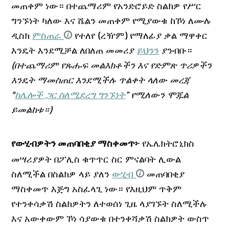
መጠቀም ነው። በተጨማሪም የአንድሮይድ ስልክዎ የሥር
ግንኙነት ካለው እና ሼልን መጠቀም የሚያውቁ ከኾነ ለሙሉ
ዲስክ
ምስጠራ
የተለየ (ረዥም) የማለፊያ ቃል ማዋቀር
እንዴት እንደሚቻል ለበለጠ መመሪያ
ይህንን
ያንብቡ።
(በተጨማሪም የጹሑፍ መልእክቶችን እና የድምጽ ጥሪዎችን
እንዴት ማመስጠር እንደሚችሉ ጥልቀት ላለው መረጃ
"
ከሌሎች ጋር ስለሚደረግ ግንኙነት
” የሚለውን ሞጁል
ይመልከቱ።)
የኤሌክትሮኒክስ
የውሂብዎትን መጠባበቂያ ማስቀመጥ፦
መሣሪያዎት በፖሊስ ቁጥጥር ስር ምናልባት ሊውል
ስለሚችል በስልክዎ ላይ ያለን
ውሂብ
መጠባበቂያ
ማስቀመጥ እጅግ አስፈላጊ ነው። የእዚህም ጥቅም
የተንቀሳቃሽ ስልክዎትን ለተወሰነ ጊዜ ላያገኙት ስለሚችሉ
እና አውቀውም ኾነ ሳያውቁ በተንቀሻቃሽ ስልክዎት ውስጥ