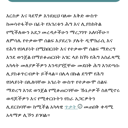
እርስዎ እና ጓደኛዎ እንደዚህ ባለው እቅድ ውስጥ
ከመሳተፋችሁ በፊት የአገሪቱን ሕግ እና ሊያስከትል
የሚችለውን አደጋ መረዳታችሁን ማረጋገጥ አለባችሁ።
ለምሳሌ የተቃውሞ ሰልፍ እያደረጉ ያሉት ዲሞክራሲ እና
የሕግ የበላይነት በሚከበርበት እና የተቃውሞ ሰልፍ ማድረግ
እንደ ወንጀል በማይቆጠርበት አገር ላይ ከኾነ የሕግ አስፈጻሚ
አካላት መለያዎችዎን እንዳያገኟቸው መደበቅ ሕግ እንደጣሱ
ሊያስቆጥርብዎት ይችላል። በሌላ በኩል ደግሞ የሕግ
የበላይነት በሌለባቸው አገራት ውስጥ የተቃውሞ ሰልፍ
ማድረግ እንደ ወንጀል የሚቆጠርባቸው ኹኔታዎች ስለሚኖሩ
ወዳጆችዎን እና የሚቀርቡትን የስራ አጋርዎትን
ሊደርስባቸው ከሚችል አካላዊ
ጥቃት
መጠበቅ ቀዳሚ
አላማዎ ሊኾን ይገባል።