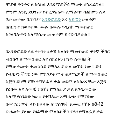
ሞያዊ ትንተና ሊከላከል
እንደማይችል
ማወቅ ያስፈልግል።
ምንም እንኳ ደህንነቱ የተረጋገጠው አማራጭ ስልክዎን ሌላ
ቦታ መተው ቢኾንም
አንድሮይድ
እና
አይፎን
ሁለቱም
በስርዓተ ክወናቸው ሙሉ በሙሉ የዲስክ ማመስጠር
አገልግሎትን ስለሚሰጡ መጠቀም ይኖርብዎታል።
በአንድሮይድ ላይ የተንቀሳቃሽ ስልክን ማመስጠር ዋንኛ ችግር
ዲስኩን ለማመስጠር እና ስክሪኑን ዘግቶ ለመክፈት
የሚጠቀሙት ተመሳሳይ የማለፊያ ቃል መኾኑ ነው። ይህ
የዲዛይን ችግር ነው ምክንያቱም ተጠቃሚዎች ለማመስጠር
እጅግ ደካማ የኾነ የማለፊያ ቃል ወይም ለስክሪናቸው እጅግ
የረዘመ እና አመቺ ያልኾነ የማለፊያ ቃል እንዲመርጡ
ስለሚያስገድድ ነው። የተሻለው አማራጭ የሚኾነው
በመሣሪያዎት ላይ በቀላሉ ለማስገባት አመቺ የኾኑ ከ8-12
ርዝመት ያለው የዘልማድ ምልክቶችን የያዘ የማለፊያ ቃል