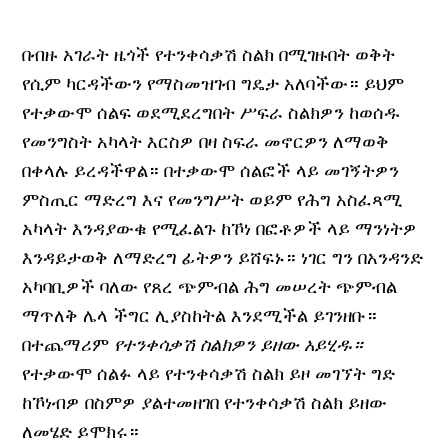
በብዙ አገራት ዜጎች የተንቀሳቃሽ ስልክ በሚገዙበት ወቅት
የሲም ካርዳችውን የማስመዝገብ ግዴታ አለባችው። ይህም
የተቃውሞ ሰልፍ ወደሚደረግበት ሥፍራ ስልክዎን ከወሰዱ
የመንግስት አካላት እርስዎ በዛ ስፍራ መኖርዎን ለማወቅ
በቀላሉ ይረዳችዋል። በተቃውሞ ሰልፎች ላይ መገኝትዎን
ምስጢር ማድረግ እና የመንግሥት ወይም የሕግ አስፈጻሚ
አካላት እንዳያውቁ የሚፈልጉ ከኾነ በፎቶዎች ላይ ማንነትዎ
እንዳይታወቅ ለማድረግ ፊትዎን ይሸፍኑ። ነገር ግን በአንዳንድ
አካባቢዎች ባለው የጸረ ጭምብል ሕግ መሠረት ጭምብል
ማጥለቅ ሌላ ችግር ሊያስከትል እንደሚችል ይገንዘቡ።
በተጨማሪም
የተንቀሳቃሽ ስልክዎን ይዘው አይሂዱ።
የተቃውሞ ሰልፉ ላይ የተንቀሳቃሽ ስልክ ይዞ መገኘት ግድ
ከኾነብዎ በስምዎ ያልተመዘገበ የተንቀሳቃሽ ስልክ ይዘው
ለመሄድ ይሞክሩ።