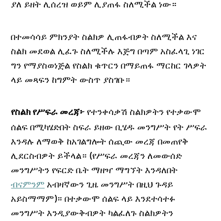
ያለ ይዘት ሊሰረዝ ወይም ሊያጠፋ ስለሚችል ነው።
በተመሳሳይ ምክንያት ስልክዎ ሊጠፋብዎት ስለሚችል እና
ስልክ መደወል ሊፈጉ ስለሚችሉ እጅግ በጣም አስፈላጊ ነገር
ግን የማያስወነጅል የስልክ ቁጥርን በማይጠፋ ማርከር ገላዎት
ላይ መጻፍን ከግምት ውስጥ ያስገቡ።
የተንቀሳቃሽ ስልክዎትን የተቃውሞ
የስልክ የሥፍራ መረጃ፦
ሰልፍ በሚካሄድበት ስፍራ ይዘው ቢሄዱ መንግሥት የት ሥፍራ
እንዳሉ ለማወቅ ከአገልግሎት ሰጪው መረጃ በመጠየቅ
ሊደርስብዎት ይችላል። (የሥፍራ መረጃን ለመውሰድ
መንግሥትን የፍርድ ቤት ማዘዣ ማግኘት እንዳለበት
ብናምንም
አብዛኛውን ጊዜ መንግሥት በዚህ ጉዳይ
አይስማማም)። በተቃውሞ ሰልፍ ላይ እንደተሳተፉ
መንግሥት እንዲያውቅብዎት ካልፈለጉ ስልክዎትን