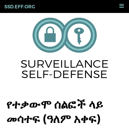
Skip
≡
SSD.EFF.ORG
to
main
content
SURVEILLANCE
SELF-DEFENSE
የተቃውሞ ሰልፎች ላይ
መሳተፍ (ዓለም አቀፍ)