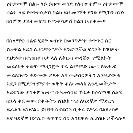
የተቃውሞ ሰልፍ ላይ ይዘው መሄድ የለብዎትም። የተቃውሞ
ሰልፉ ላይ የተንቀሳቃሽ ስልክ ይዞ መገኘት የግድ የሚኾን ከኾነ
በስምዎ ያልተመዘገበ የተንቀሳቃሽ ስልክ ይጠቀሙ።
በሰላማዊ ሰልፍ ሂደት ውስጥ በመንግሥት ቁጥጥር ስር
የመዋል አደጋ ሊያጋጥምዎት እንደሚችል ፍርሃት ከገባዎት
ደህንነቱ በተጠበቀ ቦታ ላለ ለቅርብ ወዳጅዎ የሚልኩት
መልዕክት ቀድሞ ማዘጋጀት ጥሩ ልምምድ ነው። የጽሑፍ
መልእክቱን ቀድመው ይጻፉ እና መታሰርዎትን እንዲያውቁ
አደጋ በሚያጋጥምዎት ወቅት ቶሎ መላክ እንዲመችዎት
አድርገው ያስቀምጡት። በተመሳሳይ ኹኔታ ከሰላማዊ ሰልፍ
በኋላ ቀድመው ያቀዱትን የስልክ ጥሪ ለጓደኛዎ ማድረግ
ይፈልጉ ይኾናል። ይህንን ሳያደርጉ ቢቀሩ የሥራ ባልደረባዎ
እና ጓደኛዎ በፖሊስ ቁጥጥር ስር እንደዋሉ ሊያስቡ ይችላሉ።