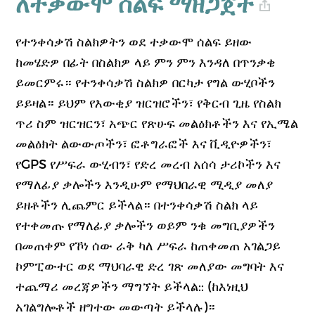
ለተቃውሞ ሰልፍ ማዘጋጀት
የተንቀሳቃሽ ስልክዎትን ወደ ተቃውሞ ሰልፍ ይዘው
ከመሄድዎ በፊት በስልክዎ ላይ ምን ምን እንዳለ በጥንቃቄ
ይመርምሩ። የተንቀሳቃሽ ስልክዎ በርካታ የግል ውሂቦችን
ይይዛል። ይህም የእውቂያ ዝርዝሮችን፣ የቅርብ ጊዜ የስልክ
ጥሪ ስም ዝርዝርን፣ አጭር የጽሁፍ መልዕክቶችን እና የኢሜል
መልዕክት ልውውጦችን፣ ፎቶግራፎች እና ቪዲዮዎችን፣
የGPS የሥፍራ ውሂብን፣ የድረ መረብ አሰሳ ታሪኮችን እና
የማለፊያ ቃሎችን እንዲሁም የማህበራዊ ሚዲያ መለያ
ይዘቶችን ሊጨምር ይችላል። በተንቀሳቃሽ ስልክ ላይ
የተቀመጡ የማለፊያ ቃሎችን ወይም ንቁ መግቢያዎችን
በመጠቀም የኾነ ሰው ራቅ ካለ ሥፍራ ከጠቀመጠ አገልጋይ
ኮምፒውተር ወደ ማህባራዊ ድረ ገጽ መለያው መግባት እና
ተጨማሪ መረጃዎችን ማግኘት ይችላል:: (ከእነዚህ
አገልግሎቶች ዘግተው መውጣት ይችላሉ)።