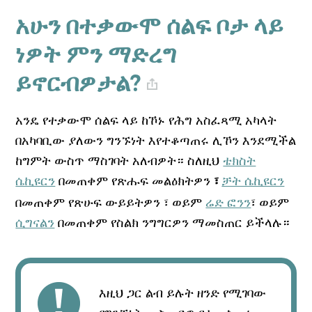
አሁን በተቃውሞ ሰልፍ ቦታ ላይ
ነዎት ምን ማድረግ
ይኖርብዎታል?
አንዴ የተቃውሞ ሰልፍ ላይ ከኾኑ የሕግ አስፈጻሚ አካላት
በአካባቢው ያለውን ግንኙነት እየተቆጣጠሩ ሊኾን እንደሚችል
ከግምት ውስጥ ማስገባት አለብዎት። ስለዚህ
ቴክስት
ሴኪዩርን
በመጠቀም የጽሑፍ መልዕክትዎን
ቻት ሴኪዩርን
፣
በመጠቀም የጽሁፍ ውይይትዎን ፣ ወይም
ሬድ ፎንን
፣ ወይም
ሲግናልን
በመጠቀም የስልክ ንግግርዎን ማመስጠር ይችላሉ።
እዚህ ጋር ልብ ይሉት ዘንድ የሚገባው