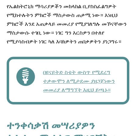
የኤልክትሮኒክ ማሳሪያዎቾን መከላከል ቢያስስፈልግዎት
የሚከተሉትን ምክሮች ማስታውስ ጠቃሚ ነው። እነዚህ
ምክሮች እንደ አጠቃላይ መመሪያ የሚያገለግሉ መኾናቸውን
ማስታውሱ ተገቢ ነው። ነገር ግን እርስዎን በተለየ
የሚያሳስብዎት ነገር ካለ እባክዎትን ጠበቃዎትን ያነጋግሩ።
በዩናይትድ ስቴት ውስጥ የሚደረግ
ተቃውሞን ለሚታደሙ ያዘጋጀነውን
መመሪያ ለማግኘት እዚህ ይጫኑ፡፡
ተንቀሳቃሽ መሣሪያዎን