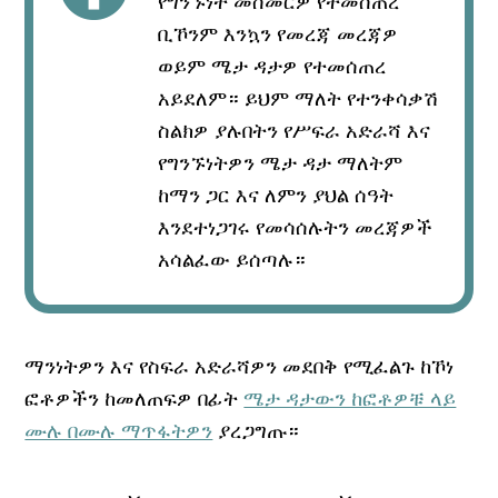
የግንኙነት መስመርዎ የተመሰጠረ
ቢኾንም እንኳን የመረጃ መረጃዎ
ወይም ሜታ ዳታዎ የተመሰጠረ
አይደለም። ይህም ማለት የተንቀሳቃሽ
ስልክዎ ያሉበትን የሥፍራ አድራሻ እና
የግንኙነትዎን ሜታ ዳታ ማለትም
ከማን ጋር እና ለምን ያህል ሰዓት
እንደተነጋገሩ የመሳሰሉትን መረጃዎች
አሳልፈው ይሰጣሉ።
ማንነትዎን እና የስፍራ አድራሻዎን መደበቅ የሚፈልጉ ከኾነ
ፎቶዎችን ከመለጠፍዎ በፊት
ሜታ ዳታውን ከፎቶዎቹ ላይ
ሙሉ በሙሉ ማጥፋትዎን
ያረጋግጡ።