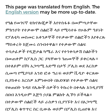
This page was translated from English. The
English version
may be more up-to-date.
የግል የመገናኛ ቴክኖሎጂዎች እየተስፋፉ በመምጣታቸው
ምክንያት የተቃውሞ ሰልፎች ላይ የሚሳተፉ የሁሉም ዓይነት
የፓለቲካ መስመር አቀንቃኞች የተቃውሞ ሰልፎችን እየቀረጹ
ማስቀረት ከጀመሩ ሰንብተዋል። የተቃውሞ ሰልፍ
ተሳታፊዎች የዲጅታል ካሜራ እና የተንቀሳቃሽ ስልኮችን
በመጠቀም ከፓሊስ ጋር ያላቸውን ገጠመኞች ይቀርጻሉ።
በተለይም በኾነ አጋጣሚ አድማ በታኝ ፖሊስ ወደ እርስዎ
ሲመጣ የሚያሳይ አንድ ፎቶ ግራፍ ወይም ቪዲዮ ቀርጸው
ቢያስቀሩ እርስዎ አምነውበት በአደባባይ የተቃውሞ ሰልፍ
የወጡበት ጉዳይ የሌሎች ሰዎችን ትኩረት በቀላሉ እንዲያገኝ
ሰበብ እንዲሁም እጅግ ኃያል ምልክት ሊኾን ይችላል።
በተቃውሞ ሰልፎች ላይ ራስዎን ቢያገኙት እና በአጋጣሚ
በፓሊስ ቁጥጥር ስር ቢውሉ ወይም በፖሊስ ቢጠየቁ እና