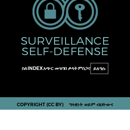
SURVEILLANCE
SELF-DEFENSE
ስለ
INDEX
አጭር መዝገበ ቃላት
ምስጋና
ይለግሱ
COPYRIGHT (CC BY)
ግላዊነት ወይም ብህትውና