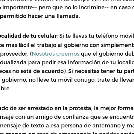
importante-- pero que no lo incrimine-- en caso q
 permitido hacer una llamada.
Si te llevas tu teléfono móvi
ocalidad de tu celular
:
ace mas fácil el trabajo al gobierno con simplemen
proveedor. (
Nosotros creemos
que el gobierno de
vidualizada para pedir esa información de tu locali
es no está de acuerdo). Si necesitas tener tu par
 gobierno, no lleve tu móvil contigo; trate de llev
bre.
ado de ser arrestado en la protesta, la mejor forma
nsaje con un amigo de confianza que se encuentr
 mensaje de texto a esa persona de antemano y m
esa manera en caso de emergencia lo podrías envi