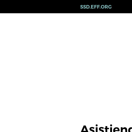
Skip
SSD.EFF.ORG
to
main
content
Asistien