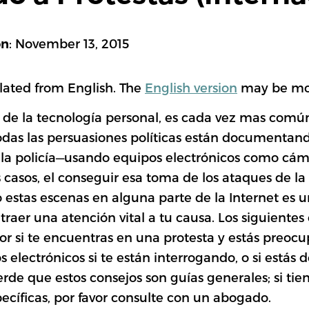
MANDARIN
: November 13, 2015
ón
BURMESE
lated from English. The
English version
may be mor
n de la tecnología personal, es cada vez mas comú
ภาษาไทย
odas las persuasiones políticas están documentand
 la policía—usando equipos electrónicos como cám
casos, el conseguir esa toma de los ataques de la 
MORE TRANSLATI
 estas escenas en alguna parte de la Internet es
raer una atención vital a tu causa. Los siguientes
or si te encuentras en una protesta y estás preo
 electrónicos si te están interrogando, o si estás 
erde que estos consejos son guías generales; si tie
cíficas, por favor consulte con un abogado.