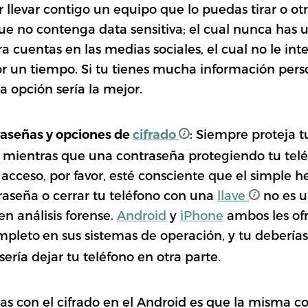
 llevar contigo un equipo que lo puedas tirar o otr
ue no contenga data sensitiva; el cual nunca has 
 cuentas en las medias sociales, el cual no le inte
or un tiempo. Si tu tienes mucha información perso
ma opción sería la mejor.
: Siempre proteja 
raseñas y opciones de
cifrado
o, mientras que una contraseña protegiendo tu tel
acceso, por favor, esté consciente que el simple h
raseña o cerrar tu teléfono con una
llave
no es u
en análisis forense.
Android
y
iPhone
ambos les of
ompleto
en sus sistemas de operación, y tu deberías
ería dejar tu teléfono en otra parte.
s con el cifrado en el Android es que la misma c