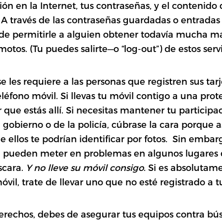
ión en la Internet, tus contraseñas, y el contenido
. A través de las contraseñas guardadas o entradas
uede permitirle a alguien obtener todavía mucha m
otos. (Tu puedes salirte—o “log-out”) de estos servi
e les requiere a las personas que registren sus ta
éfono móvil. Si llevas tu móvil contigo a una protest
 que estás allí. Si necesitas mantener tu particip
l gobierno o de la policía, cúbrase la cara porque 
ue ellos te podrían identificar por fotos. Sin emba
e pueden meter en problemas en algunos lugares 
scara.
Y no lleve su móvil consigo
. Si es absolutam
óvil, trate de llevar uno que no esté registrado a 
derechos, debes de asegurar tus equipos contra b