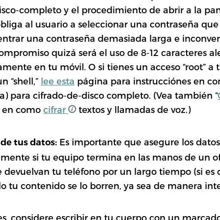
disco-completo y el procedimiento de abrir a la pan
bliga al usuario a seleccionar una contraseña qu
a entrar una contraseña demasiada larga e inconve
compromiso quizá será el uso de 8-12 caracteres al
mente en tu móvil. O si tienes un acceso “root” a 
n “shell,”
lee esta
página para instrucciónes en c
ga) para cifrado-de-disco completo. (Vea también “
es en como
cifrar
textos y llamadas de voz.)
Es importante que asegure los datos
 de tus datos
:
lmente si tu equipo termina en las manos de un ofic
e devuelvan tu teléfono por un largo tiempo (si es 
do tu contenido se lo borren, ya sea de manera int
res, considere escribir en tu cuerpo con un marca