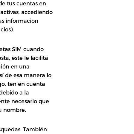
 de tus cuentas en
 activas, accediendo
as informacion
cios).
rjetas SIM cuando
a, este le facilita
ación en una
así de esa manera lo
rgo, ten en cuenta
debido a la
ente necesario que
tu nombre.
úsquedas. También