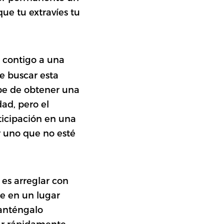
ue tu extravíes tu
l contigo a una
te buscar esta
be de obtener una
dad, pero el
ticipación en una
ar uno que no esté
 es arreglar con
e en un lugar
anténgalo
ar rápidamente