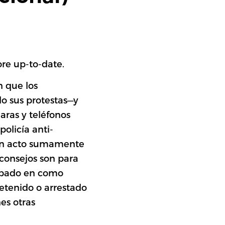
پښتو
e up-to-date.
n que los
o sus protestas—y
اردو
aras y teléfonos
policía anti-
ONS
 un acto sumamente
 consejos son para
cupado en como
detenido o arrestado
nes otras