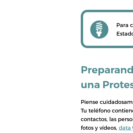
Para c
Estado
Preparando
una Prote
Piense cuidadosamen
Tu teléfono contiene
contactos, las pers
fotos y vídeos,
data