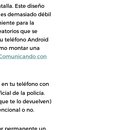
talla. Este diseño
e es demasiado débil
niente para la
eatorios que se
tu teléfono Android
omo montar una
Comunicando con
 en tu teléfono con
ial de la policía.
que te lo devuelven)
encional o no.
dor permanente un