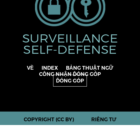
SURVEILLANCE
SELF-DEFENSE
VỀ
INDEX
BẢNG THUẬT NGỮ
CÔNG NHẬN ĐÓNG GÓP
ĐÓNG GÓP
COPYRIGHT (CC BY)
RIÊNG TƯ