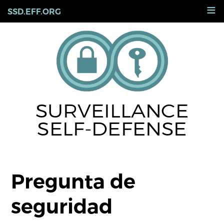
Skip
≡
SSD.EFF.ORG
to
main
content
SURVEILLANCE
SELF-DEFENSE
Pregunta de
seguridad