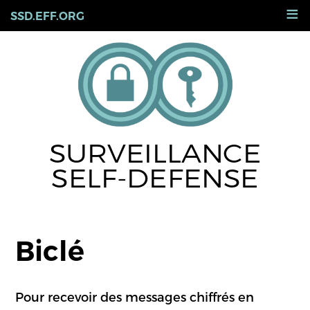
Skip
≡
SSD.EFF.ORG
to
main
content
SURVEILLANCE
SELF-DEFENSE
Biclé
Pour recevoir des messages chiffrés en