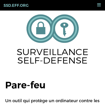
Skip
≡
SSD.EFF.ORG
to
main
content
SURVEILLANCE
SELF-DEFENSE
Pare-feu
Un outil qui protège un ordinateur contre les