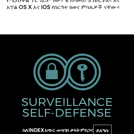
አፕል OS X እና iOS የስርዓተ ክወና ምሳሌዎች ናቸው።
SURVEILLANCE
SELF-DEFENSE
ስለ
INDEX
አጭር መዝገበ ቃላት
ምስጋና
ይለግሱ