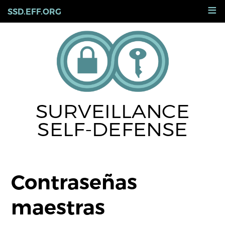
Skip
≡
SSD.EFF.ORG
to
main
content
SURVEILLANCE
SELF-DEFENSE
Contraseñas
maestras