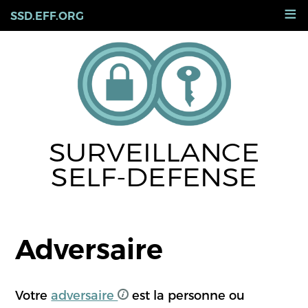
Skip
≡
SSD.EFF.ORG
to
main
content
SURVEILLANCE
SELF-DEFENSE
Adversaire
Votre
adversaire
est la personne ou