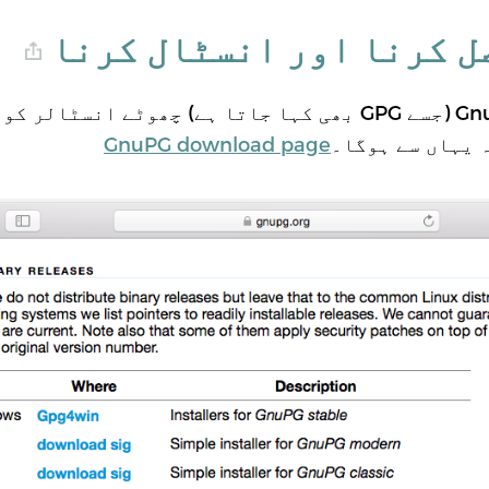
آپ Mac OS X پر GnuPG (جسے GPG بھی کہا جاتا ہے) چھوٹے ان
 یہاں سے ہوگا۔
GnuPG download page