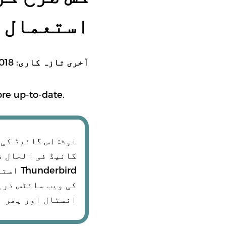
استعمال
: May 11, 2018
آخری تازہ کاری
پښتو
e up-to-date.
اردو
ANSLATIONS
نوٹ: اس گائیڈ کی 
erbird
انسٹال اور پھر ا