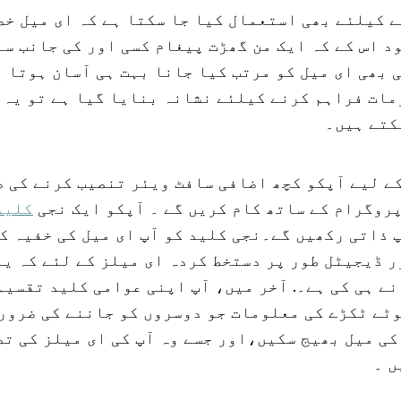
رنے کیلئے بھی استعمال کیا جا سکتا ہے کہ ای میل خ
ود اس کے کہ ایک من گھڑت پیغام کسی اور کی جانب سے
بھی ای میل کو مرتب کیا جانا بہت ہی آسان ہوتا ہے
مات فراہم کرنے کیلئے نشانہ بنایا گیا ہے تو یہ 
سکتے ہیں۔
ے کے لیے آپکو کچھ اضافی سافٹ ویئر تنصیب کرنے کی 
پروگرام کے ساتھ کام کریں گے ۔ آپکو ایک نجی
کلید
 ذاتی رکھیں گے۔نجی کلید کو آپ ای میل کی خفیہ ک
 ڈیجیٹل طور پر دستخط کردہ ای میلز کے لئے کہ یہ
نے ہی کی ہے۔. آخر میں، آپ اپنی عوامی کلید تقسیم
ٹے ٹکڑے کی معلومات جو دوسروں کو جاننے کی ضرورت
کی میل بھیج سکیں،اور جسے وہ آپ کی ای میلز کی ت
ں ۔