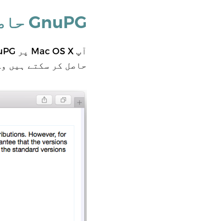
GnuPG حاصل کرنا اور انسٹال کرنا
حاصل کر سکتے ہیں وہ