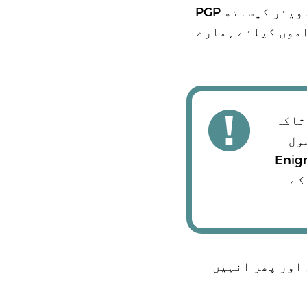
کلائنٹ کیساتھ PGP کا تجربہ کرسکتے ہیں، یا پھر اپنے مرتب شدہ سافٹ ویئر کیساتھ PGP
اموں کیلئے ہمارے
 تاکہ
ول
اری کرنا ای میل افشا کردے گا۔ Enigmail
یل کے
 اور پھر انہیں