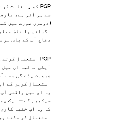
PGP کو یہ ثابت ک
سے ہی آئی ہے، باوج
(دوسری صورت میں کسی 
نگرانی یا غلط معلو
دفاع آپ کے پاس ہو 
PGP استعمال کرن
آپکی حالیہ ای میل 
ضرورت پڑے گی جسے آپ
استعمال کریں گے اور
وہ ای میل واقعی آپ 
سیکھیں گے — ایک چھو
کہ وہ آپ خفیہ کاری 
استعمال کر سکتے ہی