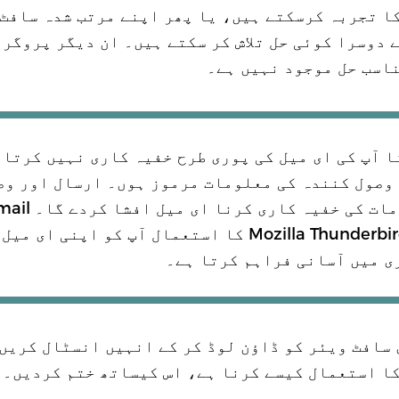
 دوسرا کوئی حل تلاش کر سکتے ہیں۔ ان دیگر پروگر
ناسب حل موجود نہیں ہے۔
رنا آپ کی ای میل کی پوری طرح خفیہ کاری نہیں کرتا
وصول کنندہ کی معلومات مرموز ہوں۔ ارسال اور وص
کنندگان کی معلومات کی خفیہ ک
add-on کیساتھ Mozilla Thunderbird کا استعمال آپ کو اپنی ای م
ی میں آسانی فراہم کرتا ہے۔
 سافٹ ویئر کو ڈاؤن لوڈ کر کے انہیں انسٹال کریں
کا استعمال کیسے کرنا ہے، اس کیساتھ ختم کردیں۔