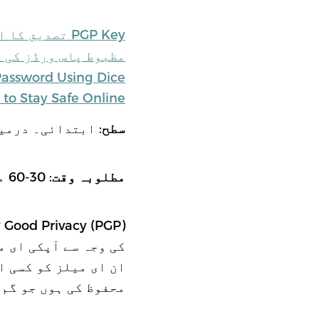
PGP Key تصدیق کا ایک تعارف Public Key Cryptography اور
مظبوط پاس ورڈز کی 
assword Using Dice
to Stay Safe Online
: ابتدائی۔ درمی
سطح
: 30-60 منٹ
مطلوبہ وقت
کی وجہ سے آپکی ای م
ان ای میلز کو کسی ا
محفوظ کی ہوں جو گم 