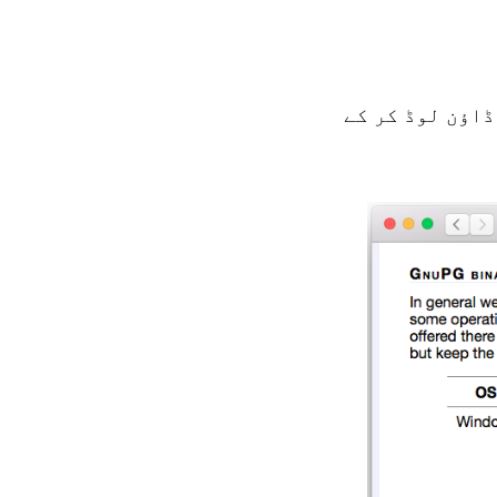
سٹالر کو ڈاؤن لوڈ کر کے