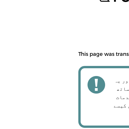
This page was trans
ور یہ
GnuPG کے ہے۔ اگر آپ ، یاEnigmailکے ساتھ
خدمات
یں کیسے