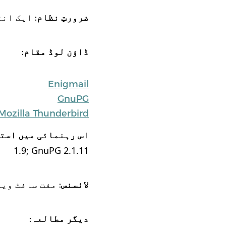
: ایک انٹرنیٹ کنکشن،  OS X
ضرورتِ نظام
:
ڈاؤن لوڈ مقام
Enigmail
GnuPG
Mozilla Thunderbird
اس رہنمائی میں است
1.9; GnuPG 2.1.11
: مفت سافٹ ویئ
لائسنس
:
دیگر مطالعہ