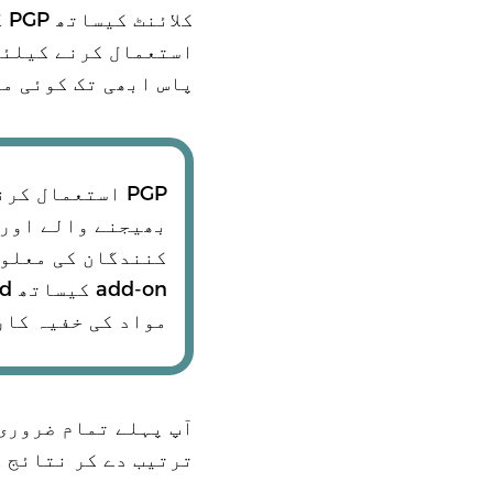
استعمال کرنے کیلئے
پاس ابھی تک کوئی م
PGP استعمال ک
بھیجنے والے اور 
مواد کی خفیہ کار
آپ پہلے تمام ضروری
ترتیب دے کر نتائج 