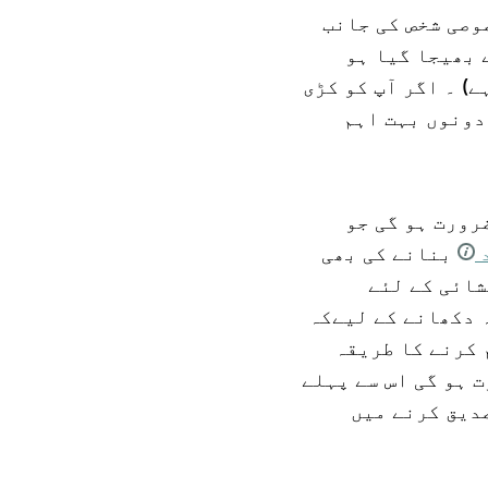
صوصی شخص کی جانب
 بھیجا گیا ہو
) ۔ اگر آپ کو کڑی
دونوں بہت اہم
ضرورت ہو گی جو
بنانے کی بھی
شائی کے لئے
 دکھانے کے لیےکہ
 کرنے کا طریقہ
 ہو گی اس سے پہلے
صدیق کرنے میں