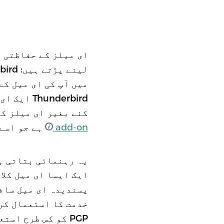
میں آپ کی ای میل ک
underbird
کئے بغیر ای میلز کو پڑھا اور لکھا ج
add-on
ہے جو اسے 
خدمت کا استعمال کری