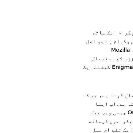
 کو تین پروگرام ایک ساتھ
GnuPG, Mozilla Thunderb اور Enigmail.GnuPG وہ پروگرام ہے جو اصل
کرتا ہے، Mozilla
براؤزر کو استعمال
Mozilla Th کے ساتھ PGP کیسے استعمال کرنا ہے، جو کہ
 کام سر انجام دیتا ہے۔آپ اپنا
پسندیدہ ای میل سافٹ ویئر پروگرام رکھ سکتے ہیں (یا Gmail یا Outlook جیسی ویب میل
روگراموں کیساتھ
پ Thunderbird انسٹال کر کے ایک نئے ای میل