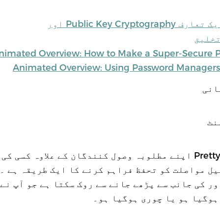
تخلیق
nimated Overview: How to Make a Super-Secure P
Animated Overview: Using Password Managers 
انی
Pretty Good Privacy (PGP) اپنے مطلوبہ وصول کنندگان کے علاوہ 
یل مواصلت کو تحفظ فراہم کرنے کا ایک طریقہ ہے ۔ ک
ور کی جانب سے پڑھے جانے سے روک سکتا ہے جو آپ نے
ہوگیا ہو یا چوری ہوگیا ہو۔