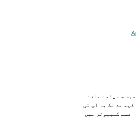
A
کسی کی طرف سے پڑھے جانے
چھ حد تک یہ آپ کی
 ایسے کمپیوٹر میں