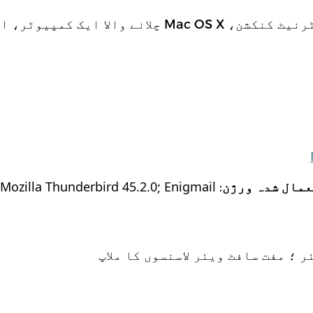
Mac چلانے والا ایک کمپیوٹر، ایک ای میل اکاؤنٹ
 Mozilla Thunderbird 45.2.0; Enigmail
:
عمال شدہ ورژن
ر ؛ مفت سافٹ ویئر لاسنسوں کا ملاپ