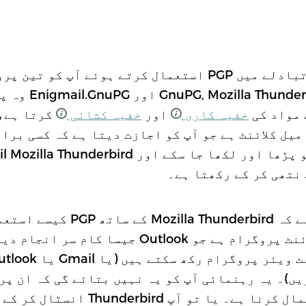
ای میلز کے حفاظتی تبادلے میں PGP استعمال کرتے ہوئے آپ
لینے پڑتے ہیں: ird
ے مواد کی
خفیہ کاری
اور
خفیہ کشائی
Th ایک ای میل کلائنٹ ہے جو آپ کو اجازت دیتا ہے کہ کسی 
ا سکے اور Enigmail Mozilla Thunderbird کیلئے ایک
نتھی کر کے رکھتا ہے۔
یہ رہنمائی بتاتی ہے کہ underbird
ایک ایسا ای میل کلائنٹ پروگرام ہے جو Outlook جیسا
ں)۔ یہ رہنمائی آپ کو یہ نہیں بتائے گی کہ ان پ
PGP کو کس طرح استعمال کرنا ہے۔ یا تو آ