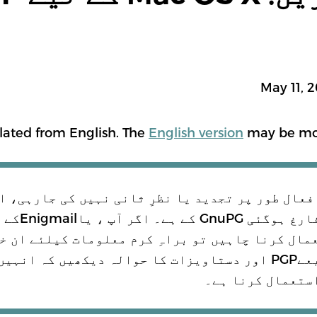
MANDARIN
BURMESE
ภาษาไทย
lated from English. The
English version
may be mor
MORE TR
فعال طور پر تجدید یا نظرِ ثانی نہیں کی جارہی، ا
گائیڈ فی الحال فارغ ہوگئی 
Thund استعمال کرنا چاہیں تو براہِ کرم معلومات کیلئے ان 
کی ویب سائٹس ذریعےPGP اور دستاویزات کا حوالہ دیکھیں کہ انہ
ستعمال کرنا ہے۔