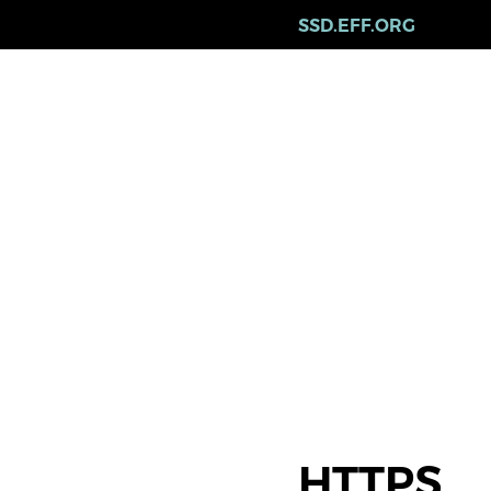
Skip
SSD.EFF.ORG
to
main
content
HTTPS