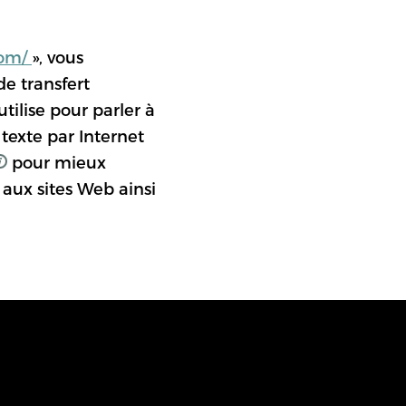
com/
», vous
e transfert
tilise pour parler à
پښتو
texte par Internet
pour mieux
aux sites Web ainsi
اردو
IONS