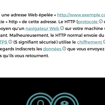
MANDARIN
vu une adresse Web épelée «
http://www.exemple.
BURMESE
ie « http » de cette adresse. Le HTTP (
protocole
d
 moyen qu’un
navigateur Web
sur votre machine u
tant. Malheureusement, le HTTP normal envoie du 
ภาษาไทย
TPS
(S signifiant sécurisé) utilise le
chiffrement
regards indiscrets les
données
que vous envoyez 
 qu’ils vous retournent.
MORE TRANSLAT